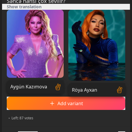
Səncə hansı çox sevilir?
Show translation
Aygün Kazımova
Röya Ayxan
Add variant
Left: 87 votes