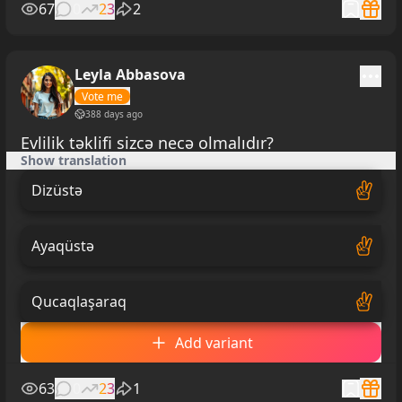
67
0
23
2
Leyla Abbasova
Vote me
388 days ago
Evlilik təklifi sizcə necə olmalıdır?
Show translation
Dizüstə
Ayaqüstə
Qucaqlaşaraq
Add variant
63
0
23
1