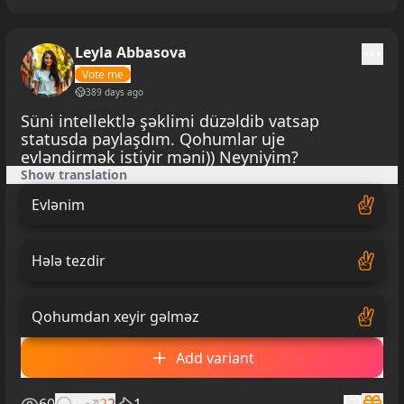
Leyla Abbasova
Vote me
389 days ago
Süni intellektlə şəklimi düzəldib vatsap
statusda paylaşdım. Qohumlar uje
evləndirmək istiyir məni)) Neyniyim?
Show translation
Evlənim
Hələ tezdir
Qohumdan xeyir gəlməz
Add variant