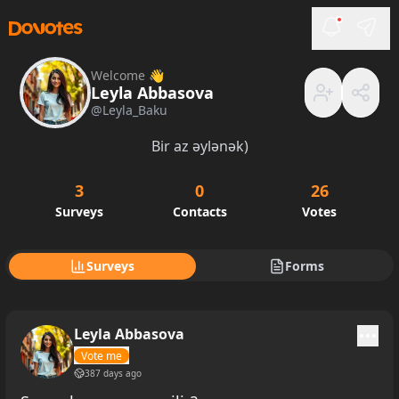
Welcome 👋
Leyla Abbasova
@
Leyla_Baku
Bir az əylənək)
3
0
26
Surveys
Contacts
Votes
Surveys
Forms
Leyla Abbasova
Vote me
387 days ago