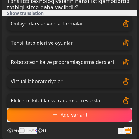
Təhsildə texnologiyaların hansı istiqamətlərdə
tətbiqi sizcə daha vacibdir?
Show translation
Onlayn dərslər və platformalar
Təhsil tətbiqləri və oyunlar
Robototexnika və proqramlaşdırma dərsləri
Virtual laboratoriyalar
Elektron kitablar və rəqəmsal resurslar
Add variant
66
0
3
0