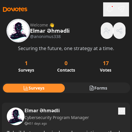
Welcome 👋
Elmar Əhmədli
@
anonimus338
Securing the future, one strategy at a time.
1
0
17
Surveys
Contacts
Votes
Surveys
Forms
Elmar Əhmədli
Cybersecurity Program Manager
451 days ago