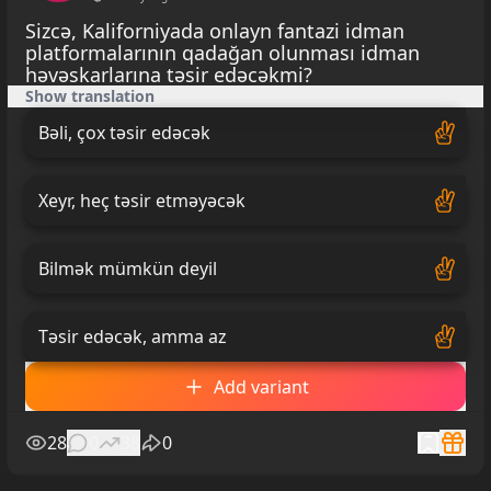
Sizcə, Kaliforniyada onlayn fantazi idman
platformalarının qadağan olunması idman
həvəskarlarına təsir edəcəkmi?
Show translation
Bəli, çox təsir edəcək
Xeyr, heç təsir etməyəcək
Bilmək mümkün deyil
Təsir edəcək, amma az
Add variant
28
0
38
0