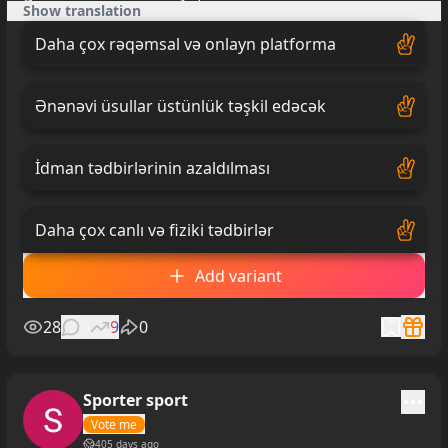
Show translation
Daha çox rəqəmsal və onlayn platforma
Ənənəvi üsullar üstünlük təşkil edəcək
İdman tədbirlərinin azaldılması
Daha çox canlı və fiziki tədbirlər
Add variant
28
0
9
0
Sporter sport
Vote me
405 days ago