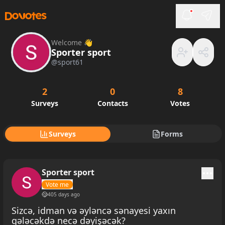
Welcome 👋
Sporter sport
@
sport61
2
0
8
Surveys
Contacts
Votes
Surveys
Forms
Sporter sport
Vote me
405 days ago
Sizcə, idman və əyləncə sənayesi yaxın
gələcəkdə necə dəyişəcək?