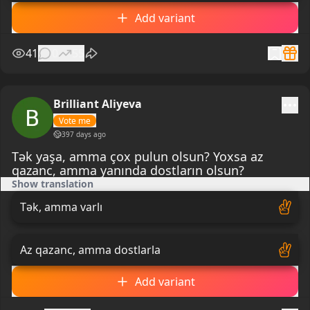
Add variant
41
0
55
Brilliant Aliyeva
Vote me
397 days ago
Tək yaşa, amma çox pulun olsun? Yoxsa az
qazanc, amma yanında dostların olsun?
Show translation
Tək, amma varlı
Az qazanc, amma dostlarla
Add variant