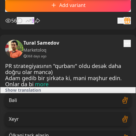
Add variant
56
0
3
Tural Samedov
Marketoloq
368 days ago
PR strategiyasının "qurbanı" oldu desək daha
doğru olar məncə)
Adam gedib bir şirkətə ki, məni məşhur edin.
Onlar da bi
more
Show translation
Bəli
Xeyr
Ölkəni tərk eləsin