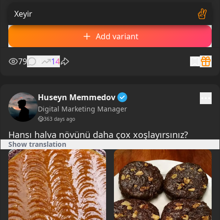
Xeyir
Add variant
79
0
14
Huseyn Memmedov
Digital Marketing Manager
363 days ago
Hansı halva növünü daha çox xoşlayırsınız?
Show translation