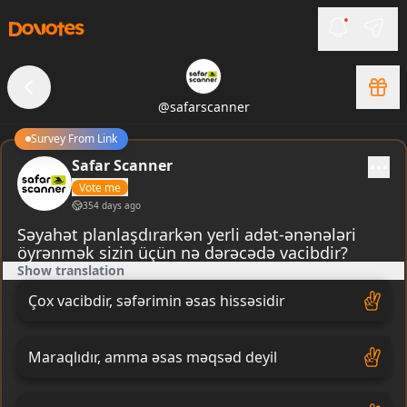
@
safarscanner
Survey From Link
Safar Scanner
Vote me
354 days ago
Səyahət planlaşdırarkən yerli adət-ənənələri
öyrənmək sizin üçün nə dərəcədə vacibdir?
Show translation
Çox vacibdir, səfərimin əsas hissəsidir
Maraqlıdır, amma əsas məqsəd deyil