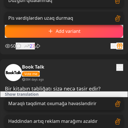
Düzgün qidalanmaq
Pis vərdişlərdən uzaq durmaq
Add variant
50
1
27
Book Talk
Vote me
384 days ago
Bir kitabın təbliğatı sizə necə təsir edir?
Show translation
Maraqlı təqdimat oxumağa həvəsləndirir
Həddindən artıq reklam marağımı azaldır