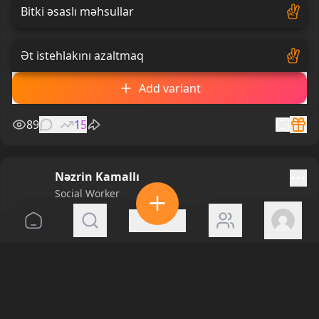
Bitki əsaslı məhsullar
Ət istehlakını azaltmaq
Add variant
89
0
15
Nəzrin Kamallı
Social Worker
380 days ago
Sizcə sosial işdə risklərin idarə edilməsində nə
daha çox önəm kəsb edir?
Show translation
krizisi doğru qiymətləndirmə