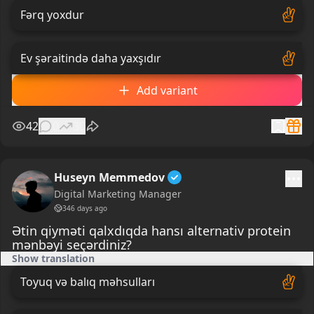
Fərq yoxdur
Ev şəraitində daha yaxşıdır
Add variant
42
0
30
Huseyn Memmedov
Digital Marketing Manager
346 days ago
Ətin qiyməti qalxdıqda hansı alternativ protein
mənbəyi seçərdiniz?
Show translation
Toyuq və balıq məhsulları