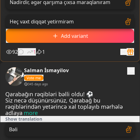
Nadirdir, əgər qarşıma çıxsa maraqlanıram
Heç vaxt diqqət yetirmirəm
Add variant
92
0
1
1
Salman İsmayilov
Vote me
345 days ago
Qarabağın rəqibləri bəlli oldu! ⚽️
Siz necə düşünürsünüz, Qarabağ bu
rəqiblərindən yetərincə xal toplayıb mərhələ
adlaya
more
Show translation
Bəli