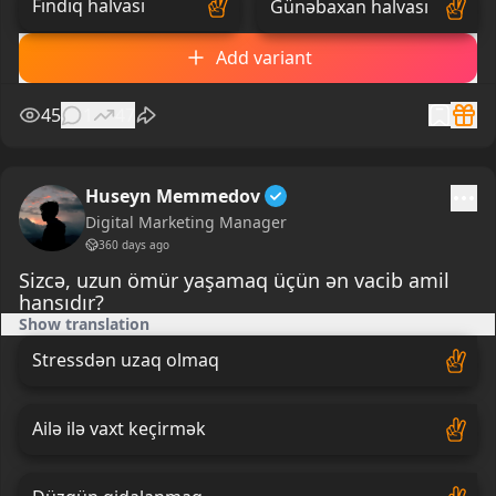
Fındıq halvası
Günəbaxan halvası
Add variant
45
1
47
Huseyn Memmedov
Digital Marketing Manager
360 days ago
Sizcə, uzun ömür yaşamaq üçün ən vacib amil
hansıdır?
Show translation
Stressdən uzaq olmaq
Ailə ilə vaxt keçirmək