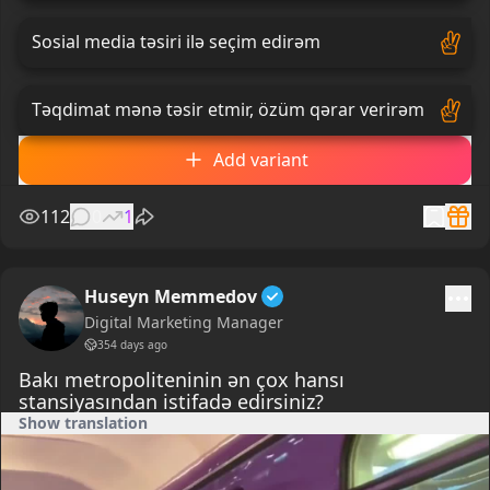
Sosial media təsiri ilə seçim edirəm
Təqdimat mənə təsir etmir, özüm qərar verirəm
Add variant
112
0
1
Huseyn Memmedov
Digital Marketing Manager
354 days ago
Bakı metropoliteninin ən çox hansı
stansiyasından istifadə edirsiniz?
Show translation