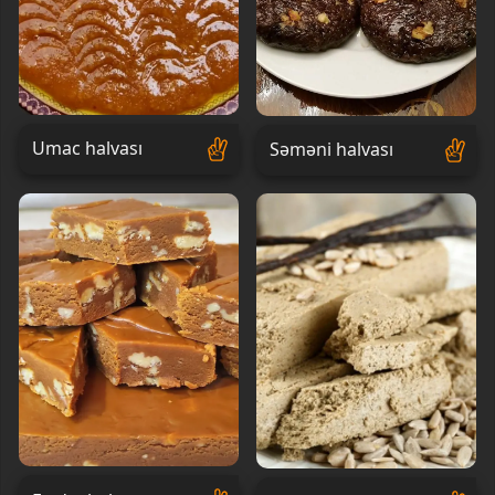
Umac halvası
Səməni halvası