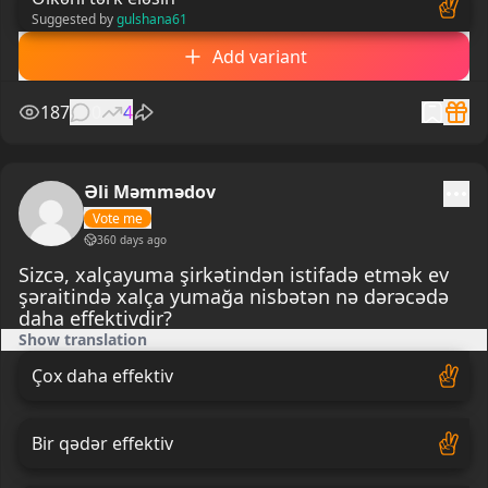
Suggested by
gulshana61
Add variant
187
0
4
Əli Məmmədov
Vote me
360 days ago
Sizcə, xalçayuma şirkətindən istifadə etmək ev
şəraitində xalça yumağa nisbətən nə dərəcədə
daha effektivdir?
Show translation
Çox daha effektiv
Bir qədər effektiv