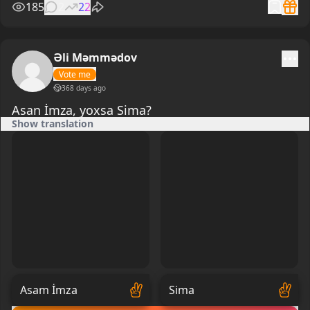
185
2
22
Əli Məmmədov
Vote me
368 days ago
Asan İmza, yoxsa Sima?
Show translation
Asam İmza
Sima