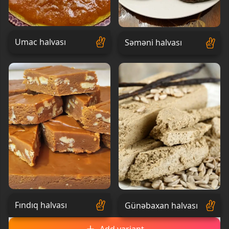
Umac halvası
Səməni halvası
Fındıq halvası
Günəbaxan halvası
Add variant