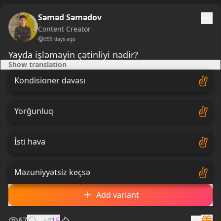
Səməd Səmədov
Content Creator
359 days ago
Yayda işləməyin çətinliyi nədir?
Show translation
Kondisioner davası
Yorğunluq
İsti hava
Məzuniyyətsiz keçsə
Add variant
67
3
15