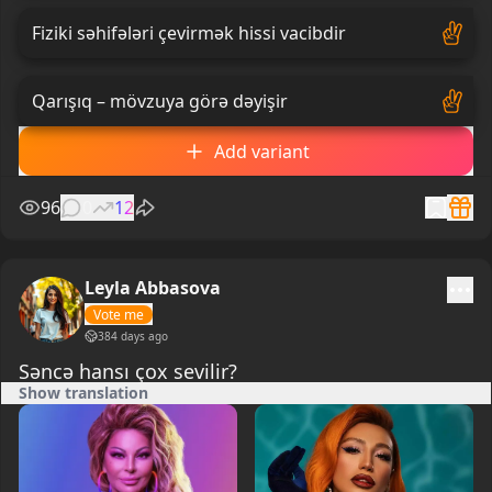
Fiziki səhifələri çevirmək hissi vacibdir
Qarışıq – mövzuya görə dəyişir
Add variant
96
0
12
Leyla Abbasova
Vote me
384 days ago
Səncə hansı çox sevilir?
Show translation