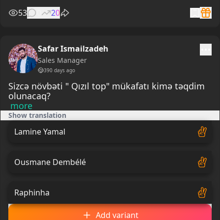
53
0
20
Safar Ismailzadeh
Sales Manager
390 days ago
Sizcə növbəti " Qızıl top" mükafatı kimə təqdim
more
Show translation
Lamine Yamal
Ousmane Dembélé
Raphinha
Add variant