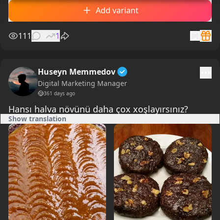
Add variant
111
0
1
Huseyn Memmedov
Digital Marketing Manager
361 days ago
Hansı halva növünü daha çox xoşlayırsınız?
Show translation