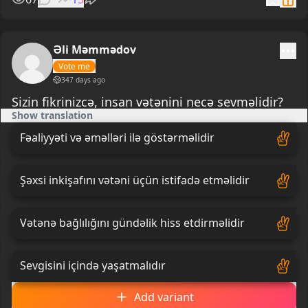
Əli Məmmədov
Vote me
347 days ago
Sizin fikrinizcə, insan vətənini necə sevməlidir?
Show translation
Fəaliyyəti və əməlləri ilə göstərməlidir
Şəxsi inkişafını vətəni üçün istifadə etməlidir
Vətənə bağlılığını gündəlik hiss etdirməlidir
Sevgisini içində yaşatmalıdır
Add variant