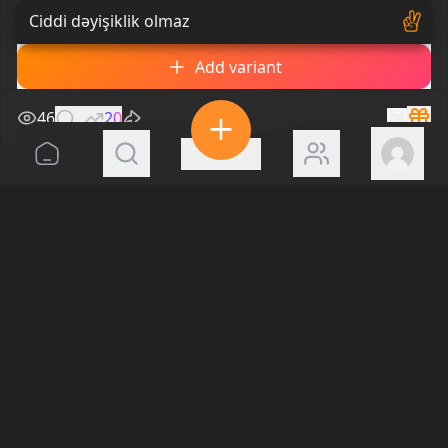
Ciddi dəyişiklik olmaz
Add variant
46
0
20
Media Marketinq
Media & Marketing Agency
352 days ago
Bir markanın brend kimliyini sizcə əsasən nə
formalaşdırır?
Show translation
Loqo və vizual dizayn
Ton və kommunikasiya dili