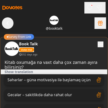
@
booktalk
Survey From Link
Book Talk
Vote me
352 days ago
Kitab oxumağa nə vaxt daha çox zaman ayıra
bilirsiniz?
Show translation
Səhərlər – günə motivasiya ilə başlamaq üçün
Gecələr – sakitlikdə daha rahat olur