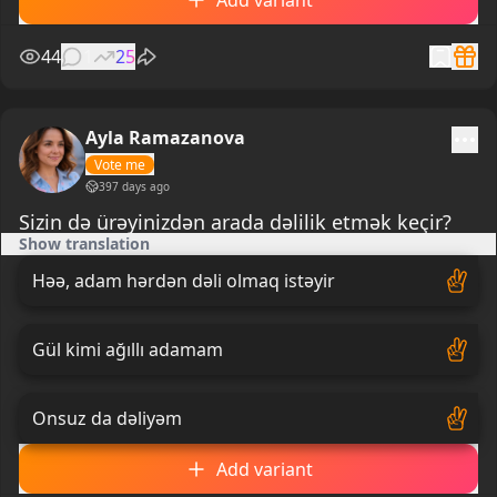
44
1
25
Ayla Ramazanova
Vote me
397 days ago
Sizin də ürəyinizdən arada dəlilik etmək keçir?
Show translation
Həə, adam hərdən dəli olmaq istəyir
Gül kimi ağıllı adamam
Onsuz da dəliyəm
Add variant