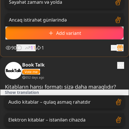
Səyahət zamanı və yolda
Ancaq istirahət günlərində
Add variant
90
0
11
1
Book Talk
Vote me
352 days ago
Kitabların hansı formatı sizə daha maraqlıdır?
Show translation
Audio kitablar – qulaq asmaq rahatdır
Elektron kitablar – istənilən cihazda