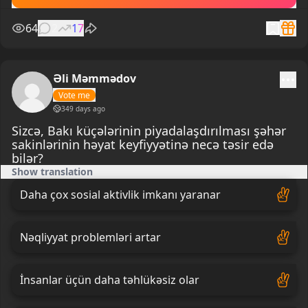
64
2
17
Əli Məmmədov
Vote me
349 days ago
Sizcə, Bakı küçələrinin piyadalaşdırılması şəhər
sakinlərinin həyat keyfiyyətinə necə təsir edə
bilər?
Show translation
Daha çox sosial aktivlik imkanı yaranar
Nəqliyyat problemləri artar
İnsanlar üçün daha təhlükəsiz olar