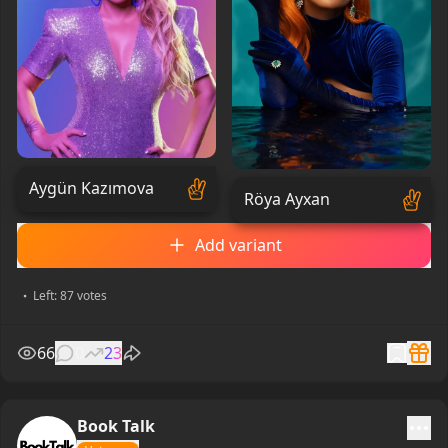
Aygün Kazımova
Röya Ayxan
Add variant
Left: 87 votes
66
0
23
Book Talk