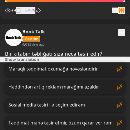
39
0
25
Book Talk
Vote me
382 days ago
Bir kitabın təbliğatı sizə necə təsir edir?
Show translation
Maraqlı təqdimat oxumağa həvəsləndirir
Həddindən artıq reklam marağımı azaldır
Sosial media təsiri ilə seçim edirəm
Təqdimat mənə təsir etmir, özüm qərar verirəm