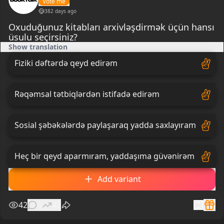
Vote me
382 days ago
Oxuduğunuz kitabları arxivləşdirmək üçün hansı
üsulu seçirsiniz?
Show translation
Fiziki dəftərdə qeyd edirəm
Rəqəmsal tətbiqlərdən istifadə edirəm
Sosial şəbəkələrdə paylaşaraq yadda saxlayıram
Heç bir qeyd aparmıram, yaddaşıma güvənirəm
Add variant
42
0
42