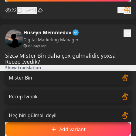
22
0
11
Huseyn Memmedov
Digital Marketing Manager
386 days ago
Sizcə Mister Bin daha çox gülməlidir, yoxsa
Recep İvedik?
Show translation
Mister Bin
Recep İvedik
Heç biri gülməli deyil
Add variant