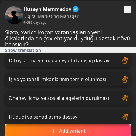
Huseyn Memmedov
Digital Marketing Manager
398 days ago
Sizcə, xaricə köçən vətəndaşların yeni
ölkələrində ən çox ehtiyac duyduğu dəstək növü
hansıdır?
Show translation
Dil öyrənmə və mədəniyyətlə tanışlıq dəstəyi
İş və ya təhsil imkanlarının təmin olunması
Ənənəvi icma və sosial əlaqələrin qurulması
Hüquqi və sənədləşmə dəstəyi
Add variant