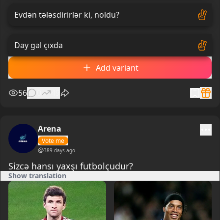
Evdən tələsdirirlər ki, noldu?
Day gəl çıxda
Add variant
56
0
49
Arena
Vote me
389 days ago
Sizcə hansı yaxşı futbolçudur?
Show translation