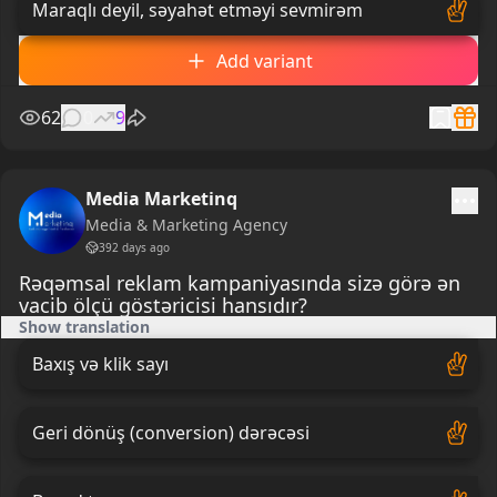
Maraqlı deyil, səyahət etməyi sevmirəm
Add variant
62
0
9
Media Marketinq
Media & Marketing Agency
392 days ago
Rəqəmsal reklam kampaniyasında sizə görə ən
vacib ölçü göstəricisi hansıdır?
Show translation
Baxış və klik sayı
Geri dönüş (conversion) dərəcəsi