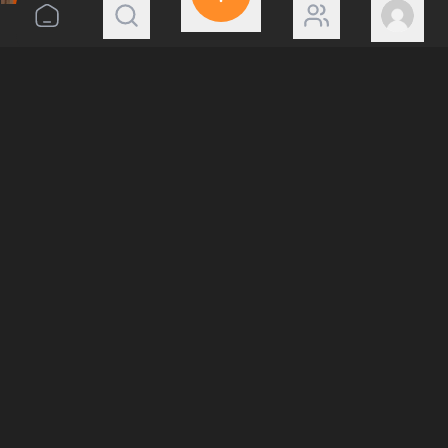
Hə
Yox
Add variant