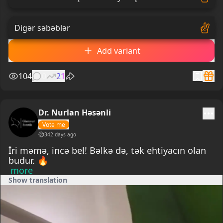
Digər səbəblər
Add variant
104
0
21
Dr. Nurlan Həsənli
Vote me
342 days ago
İri məmə, incə bel! Bəlkə də, tək ehtiyacın olan
more
Show translation