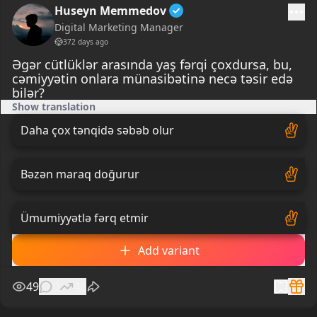
Huseyn Memmedov
Digital Marketing Manager
372 days ago
Əgər cütlüklər arasında yaş fərqi çoxdursa, bu,
cəmiyyətin onlara münasibətinə necə təsir edə
bilər?
Show translation
Daha çox tənqidə səbəb olur
Bəzən maraq doğurur
Ümumiyyətlə fərq etmir
Add variant
49
0
46