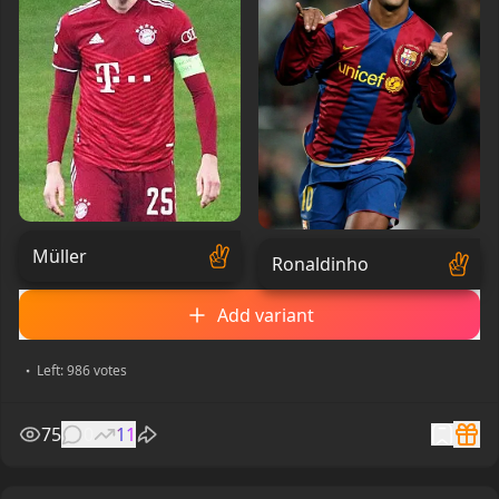
Müller
Ronaldinho
Add variant
Left: 986 votes
75
0
11