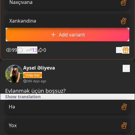
Naxçıvana
Xankəndinə
Add variant
99
0
13
0
Aysel Əliyeva
Vote me
386 days ago
Evlənmək üçün boşsuz?
Show translation
Hə
Yox