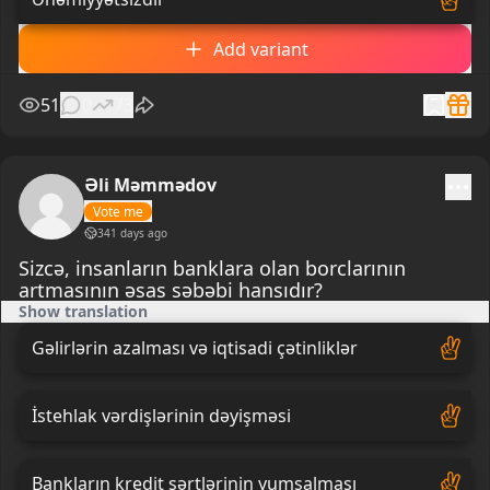
Add variant
51
0
73
Əli Məmmədov
Vote me
341 days ago
Sizcə, insanların banklara olan borclarının
artmasının əsas səbəbi hansıdır?
Show translation
Gəlirlərin azalması və iqtisadi çətinliklər
İstehlak vərdişlərinin dəyişməsi
Bankların kredit şərtlərinin yumşalması