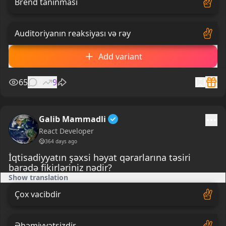
Brend tanınması
Auditoriyanın reaksiyası və rəy
Add variant
65
0
9
Galib Mammadli
React Developer
364 days ago
İqtisadiyyatın şəxsi həyat qərarlarına təsiri
barədə fikirləriniz nədir?
Show translation
Çox vacibdir
Əhəmiyyətsizdir