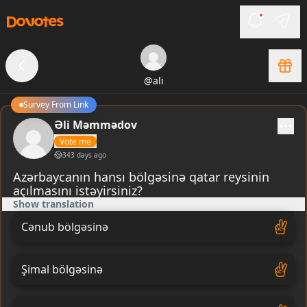
@
ali
Survey From Link
Əli Məmmədov
Vote me
343 days ago
Azərbaycanın hansı bölgəsinə qatar reysinin
açılmasını istəyirsiniz?
Show translation
Cənub bölgəsinə
Şimal bölgəsinə