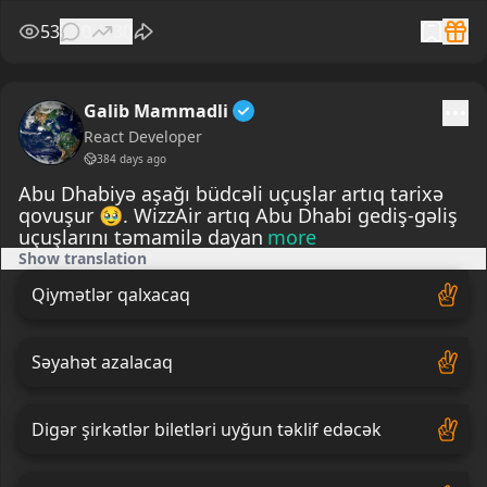
53
0
30
Galib Mammadli
React Developer
384 days ago
Abu Dhabiyə aşağı büdcəli uçuşlar artıq tarixə
qovuşur 🥹. WizzAir artıq Abu Dhabi gediş-gəliş
uçuşlarını təmamilə dayan
more
Show translation
Qiymətlər qalxacaq
Səyahət azalacaq
Digər şirkətlər biletləri uyğun təklif edəcək