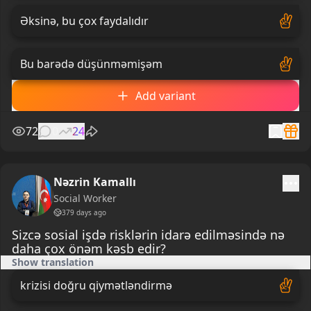
Əksinə, bu çox faydalıdır
Bu barədə düşünməmişəm
Add variant
72
0
24
Nəzrin Kamallı
Social Worker
379 days ago
Sizcə sosial işdə risklərin idarə edilməsində nə
daha çox önəm kəsb edir?
Show translation
krizisi doğru qiymətləndirmə