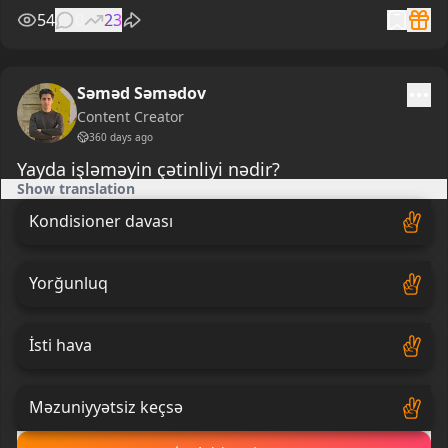
54
0
23
Səməd Səmədov
Content Creator
360 days ago
Yayda işləməyin çətinliyi nədir?
Show translation
Kondisioner davası
Yorğunluq
İsti hava
Məzuniyyətsiz keçsə