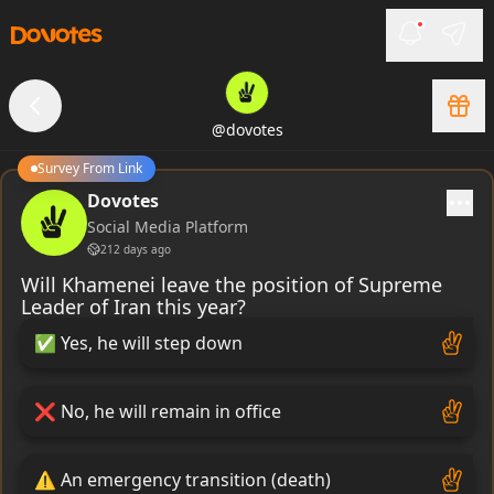
@
dovotes
Survey From Link
Dovotes
Social Media Platform
212 days ago
Will Khamenei leave the position of Supreme
Leader of Iran this year?
✅
Yes, he will step down
❌
No, he will remain in office
⚠
️ An emergency transition (death)