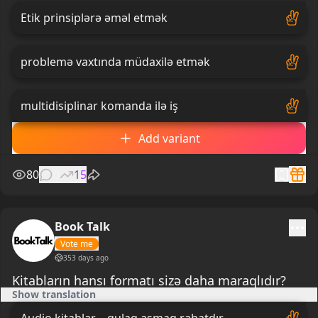
Etik prinsiplərə əməl etmək
problemə vaxtında müdaxilə etmək
multidisiplinar komanda ilə iş
Add variant
80
0
15
Book Talk
Vote me
353 days ago
Kitabların hansı formatı sizə daha maraqlıdır?
Show translation
Audio kitablar – qulaq asmaq rahatdır