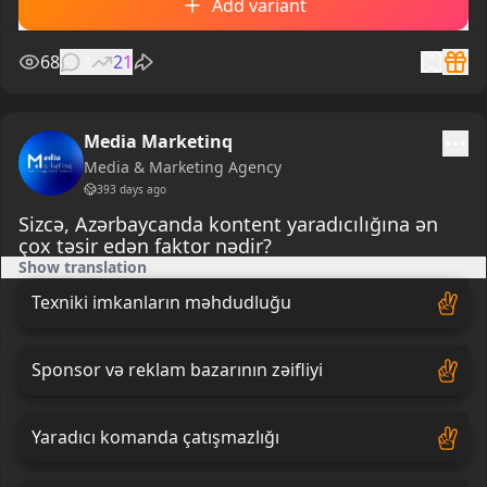
Add variant
68
3
21
Media Marketinq
Media & Marketing Agency
393 days ago
Sizcə, Azərbaycanda kontent yaradıcılığına ən
çox təsir edən faktor nədir?
Show translation
Texniki imkanların məhdudluğu
Sponsor və reklam bazarının zəifliyi
Yaradıcı komanda çatışmazlığı