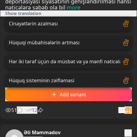
deportasiyası siyasətinin genişləndirilməsi hansı
nəticələrə səbəb ola bil
more
Show translation
Cinayətlərin azalması
Hüquqi mübahisələrin artması
Hər iki tərəf üçün də müsbət və ya mənfi nəticələr
Hüquq sisteminin zəifləməsi
Add variant
51
0
12
Əli Məmmədov