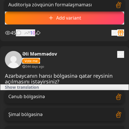
Auditoriya zövqünün formalaşmaması
Add variant
45
0
10
Əli Məmmədov
Vote me
344 days ago
Azərbaycanın hansı bölgəsinə qatar reysinin
açılmasını istəyirsiniz?
Show translation
Cənub bölgəsinə
Şimal bölgəsinə