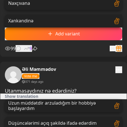
Naxçıvana
Xankəndinə
Add variant
99
0
9
Əli Məmmədov
Vote me
371 days ago
Utanmasaydınız nə edərdiniz?
Show translation
Uzun müddətdir arzuladığım bir hobbiyə
başlayardım
Düşüncələrimi açıq şəkildə ifadə edərdim