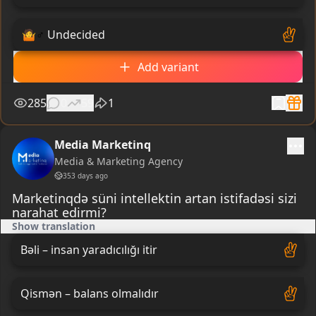
🤷
♂
️ Undecided
Add variant
285
0
59
1
Media Marketinq
Media & Marketing Agency
353 days ago
Marketinqdə süni intellektin artan istifadəsi sizi
narahat edirmi?
Show translation
Bəli – insan yaradıcılığı itir
Qismən – balans olmalıdır