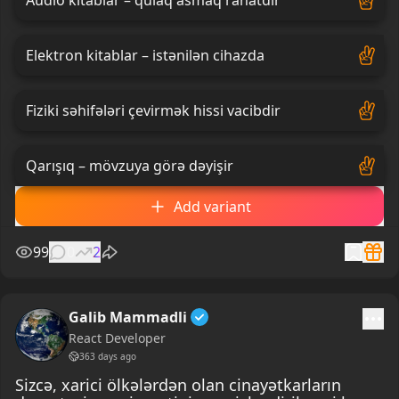
Elektron kitablar – istənilən cihazda
Fiziki səhifələri çevirmək hissi vacibdir
Qarışıq – mövzuya görə dəyişir
Add variant
99
0
2
Galib Mammadli
React Developer
363 days ago
Sizcə, xarici ölkələrdən olan cinayətkarların