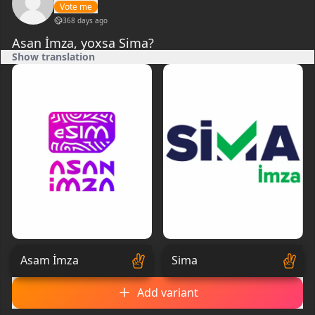
Vote me
368 days ago
Asan İmza, yoxsa Sima?
Show translation
Sima
Asam İmza
Add variant