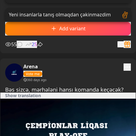
Yeni insanlarla tanış olmaqdan çəkinməzdim
Add variant
55
0
25
Arena
Vote me
360 days ago
Bəs sizcə, mərhələni hansı komanda keçəcək?
Show translation