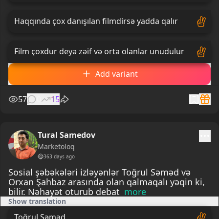
Haqqında çox danışılan filmdirsə yadda qalır
Film çoxdur deyə zəif və orta olanlar unudulur
Add variant
57
0
15
Tural Samedov
Marketoloq
363 days ago
Sosial şəbəkələri izləyənlər Toğrul Səməd və
Orxan Şahbaz arasında olan qalmaqalı yəqin ki,
bilir. Nəhayət oturub debat
more
Show translation
Toğrul Səməd