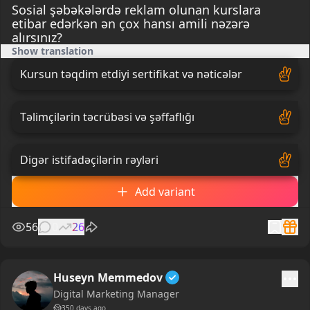
Sosial şəbəkələrdə reklam olunan kurslara
etibar edərkən ən çox hansı amili nəzərə
alırsınız?
Show translation
Kursun təqdim etdiyi sertifikat və nəticələr
Təlimçilərin təcrübəsi və şəffaflığı
Digər istifadəçilərin rəyləri
Add variant
56
0
26
Huseyn Memmedov
Digital Marketing Manager
350 days ago