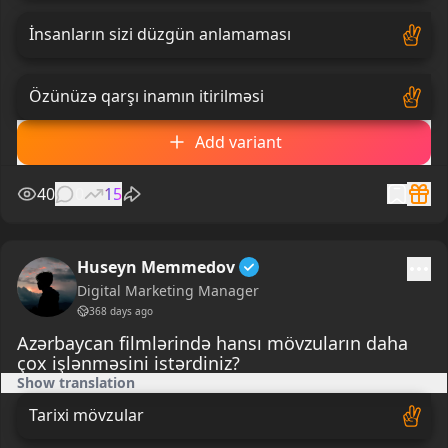
İnsanların sizi düzgün anlamaması
Özünüzə qarşı inamın itirilməsi
Add variant
40
0
15
Huseyn Memmedov
Digital Marketing Manager
368 days ago
Azərbaycan filmlərində hansı mövzuların daha
çox işlənməsini istərdiniz?
Show translation
Tarixi mövzular