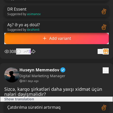
DR Essent
Suggested by
asimanov
Aş? Ə yo aş döül?
Suggested by
ibrahimli
Add variant
308
2
3
Huseyn Memmedov
Digital Marketing Manager
361 days ago
Sizcə, karqo şirkətləri daha yaxşı xidmət üçün
nələri dəyişməlidir?
Show translation
Çatdırılma sürətini artırmaq