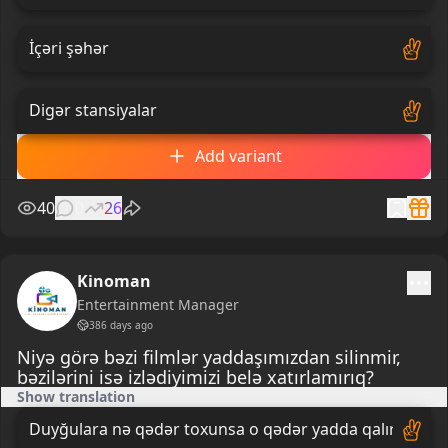
İçəri şəhər
Digər stansiyalar
Add variant
40
0
26
Kinoman
Entertainment Manager
386 days ago
Niyə görə bəzi filmlər yaddaşımızdan silinmir,
bəzilərini isə izlədiyimizi belə xatırlamırıq?
Show translation
Duyğulara nə qədər toxunsa o qədər yadda qalır