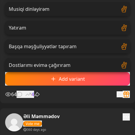
Musiqi dinləyirəm
Yatıram
Başqa məşğuliyyətlər tapıram
Dostlarımı evimə çağırıram
Add variant
64
0
4
Əli Məmmədov
Vote me
360 days ago