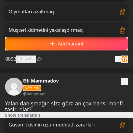
Qiymətləri azaltmaq
Müştəri xidmətini yaxşılaşdırmaq
Add variant
53
1
43
Əli Məmmədov
Vote me
389 days ago
Yalan danışmağın sizə görə ən çox hansı mənfi
təsiri olar?
Show translation
Güvən itkisinin uzunmüddətli zərərləri