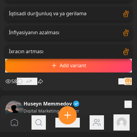
İqtisadi durğunluq və ya geriləmə
İnflyasiyanın azalması
İxracın artması
Add variant
58
0
68
Huseyn Memmedov
Digital Marketing Manager
369 days ago
Ay ərzində ƏDV çeklərindən ən çox nə qədər pul
yığırsınız?