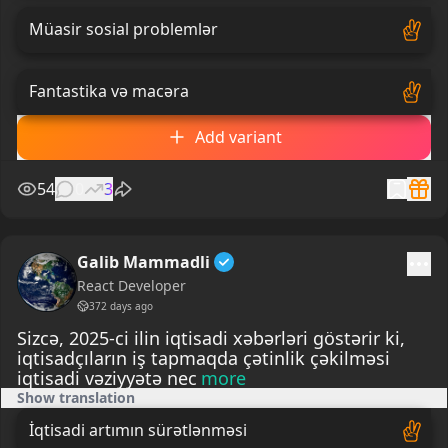
Müasir sosial problemlər
Fantastika və macəra
Add variant
54
0
3
Galib Mammadli
React Developer
372 days ago
Sizcə, 2025-ci ilin iqtisadi xəbərləri göstərir ki,
iqtisadçıların iş tapmaqda çətinlik çəkilməsi
iqtisadi vəziyyətə nec
more
Show translation
İqtisadi artımın sürətlənməsi