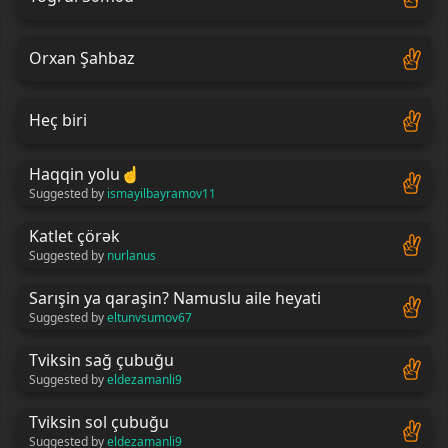
Orxan Şahbaz
Heç biri
Haqqin yolu
☝
Suggested by
ismayilbayramov11
Katlet çörək
Suggested by
nurlanus
Sarışin ya qaraşin? Namuslu aile heyati
Suggested by
eltunvsumov67
Tviksin sağ çubuğu
Suggested by
eldezamanli9
Tviksin sol çubuğu
Suggested by
eldezamanli9