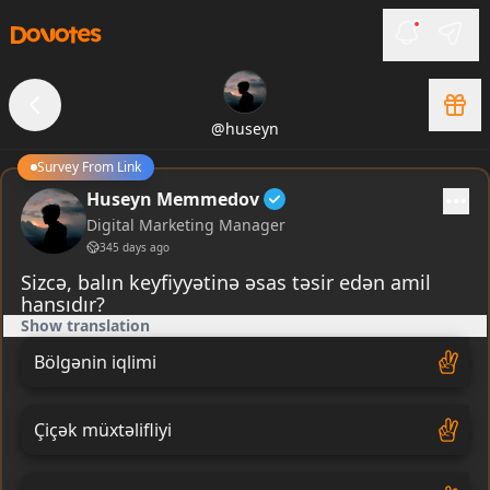
@
huseyn
Survey From Link
Huseyn Memmedov
Digital Marketing Manager
345 days ago
Sizcə, balın keyfiyyətinə əsas təsir edən amil
hansıdır?
Show translation
Bölgənin iqlimi
Çiçək müxtəlifliyi