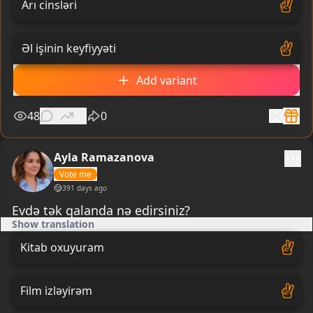
Arı cinsləri
Əl işinin keyfiyyəti
Add variant
48
0
52
0
Ayla Ramazanova
Vote me
391 days ago
Evdə tək qalanda nə edirsiniz?
Show translation
Kitab oxuyuram
Film izləyirəm