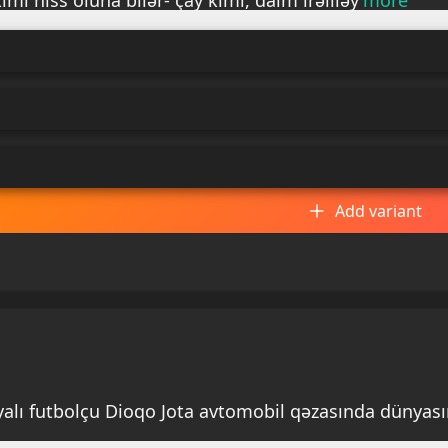
imi hiss oluna bilər- çay kimi, daim irəliləy
more
Add variant
iyalı futbolçu Dioqo Jota avtomobil qəzasında dünyası