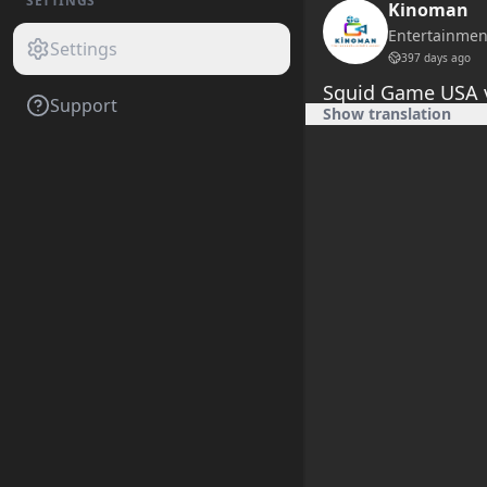
SETTINGS
Kinoman
Entertainme
Settings
397 days ago
Squid Game USA ve
Support
Show translation