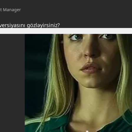
nt Manager
rsiyasını gözləyirsiniz?