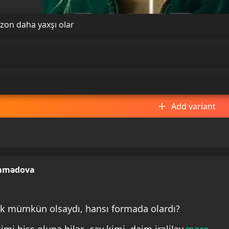
zon daha yaxşı olar
Add variant
mmədova
k mümkün olsaydı, hansı formada olardı?