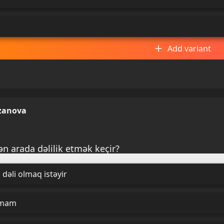
Add variant
zanova
ən arada dəlilik etmək keçir?
dəli olmaq istəyir
damam