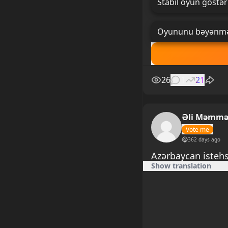
Stabil oyun göstər
Oyununu bəyənmə
26
1
21
Əli Məmmə
Vote me
362 days ago
Azərbaycan istehsa
Show translation