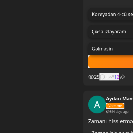
Koreyadan 4-cü se
Çıxsa izləyərəm
Gəlməsin
25
0
12
Aydan Mə
Vote me
354 days ago
Zamanı hiss etmə