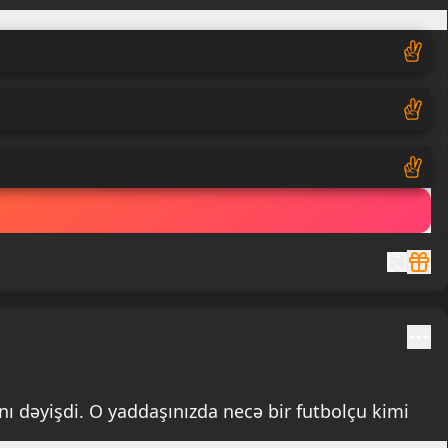
Mo
nı dəyişdi. O yaddaşınızda necə bir futbolçu kimi