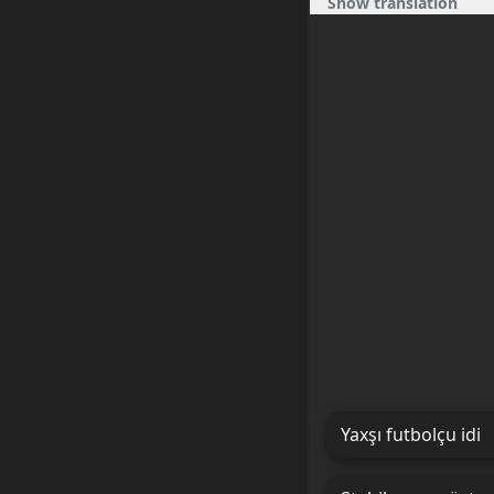
Show translation
Yaxşı futbolçu idi