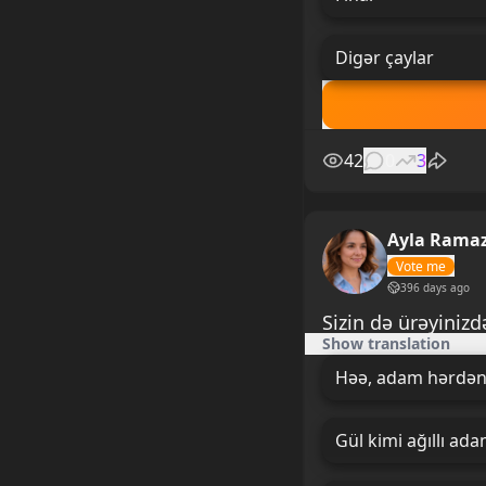
Digər çaylar
42
0
3
Ayla Rama
Vote me
396 days ago
Sizin də ürəyinizd
Show translation
Həə, adam hərdən 
Gül kimi ağıllı a