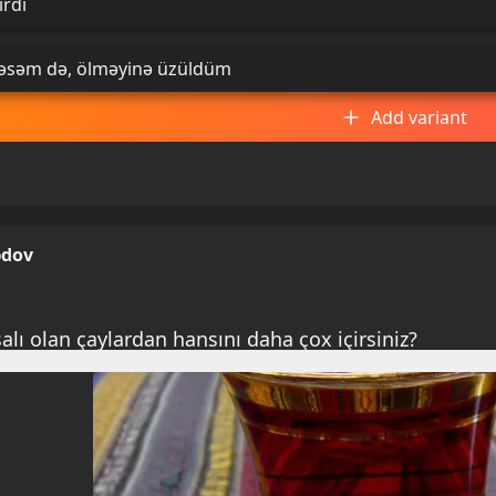
irdi
səm də, ölməyinə üzüldüm
Add variant
dov
lı olan çaylardan hansını daha çox içirsiniz?