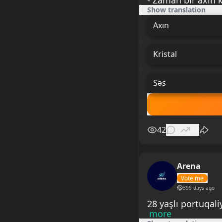
- Zaman bir axın k
Show translation
Axın
Kristal
Səs
42
0
44
Arena
Vote me
399 days ago
28 yaşlı portuqal
more