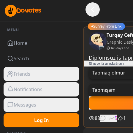
Survey From Link
MENU
Turqay Cef
Graphic Desi
Home
346 days ago
Diplomsuz iş t
Search
Show translation
Tapmaq olmur
Friends
Notifications
Tapmışam
Messages
88
0
5
1
Log In