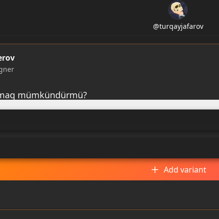
@
turqayjafarov
erov
gner
apmaq mümkündürmü?
Add variant