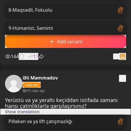
8-Məqsədli, Fokuslu
9-Hümanist, Səmimi
Add variant
144
0
17
Əli Məmmədov
Vote me
372 days ago
Yerüstü və ya yeraltı keçiddən istifadə zamanı
hansı çətinliklərlə qarşılaşırsınız?
Show translation
Pilləkən və ya lift çatışmazlığı