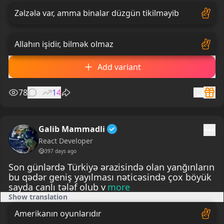
Zəlzələ var, amma binalar düzgün tikilməyib
Allahın işidir, bilmək olmaz
Add variant
78
0
14
Galib Mammadli
React Developer
397 days ago
Son günlərdə Türkiyə ərazisində olan yanğınların
bu qədər geniş yayılması nəticəsində çox böyük
sayda canlı tələf olub v
more
Show translation
Amerikanın oyunlarıdır