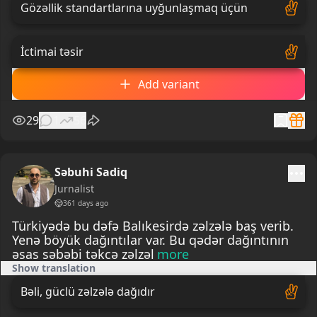
Gözəllik standartlarına uyğunlaşmaq üçün
İctimai təsir
Add variant
29
1
56
Səbuhi Sadiq
Jurnalist
361 days ago
Türkiyədə bu dəfə Balıkesirdə zəlzələ baş verib.
Yenə böyük dağıntılar var. Bu qədər dağıntının
əsas səbəbi təkcə zəlzəl
more
Show translation
Bəli, güclü zəlzələ dağıdır