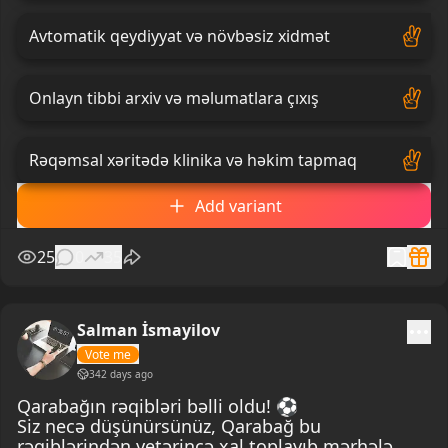
Avtomatik qeydiyyat və növbəsiz xidmət
Onlayn tibbi arxiv və məlumatlara çıxış
Rəqəmsal xəritədə klinika və həkim tapmaq
Add variant
25
0
35
Salman İsmayilov
Vote me
342 days ago
Qarabağın rəqibləri bəlli oldu! ⚽️
Siz necə düşünürsünüz, Qarabağ bu
rəqiblərindən yetərincə xal toplayıb mərhələ