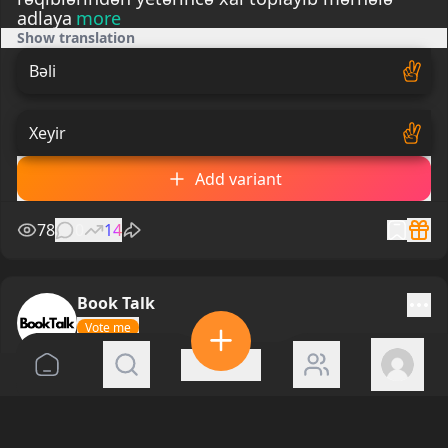
adlaya
more
Show translation
Bəli
Xeyir
Add variant
78
0
14
Book Talk
Vote me
399 days ago
Oxucu olaraq bir kitabı dinləməklə oxumaq
arasında sizin üçün əsas fərq nədir?
Show translation