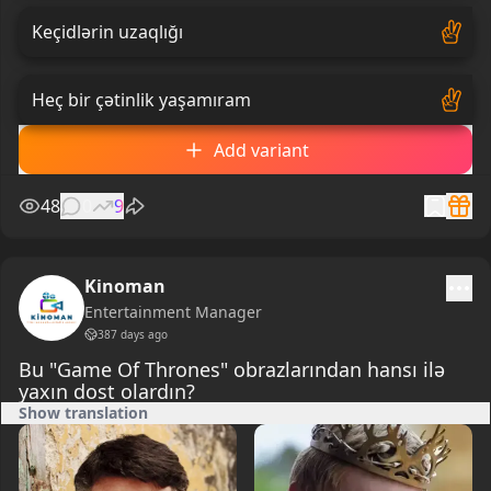
Keçidlərin uzaqlığı
Heç bir çətinlik yaşamıram
Add variant
48
0
9
Kinoman
Entertainment Manager
387 days ago
Bu "Game Of Thrones" obrazlarından hansı ilə
yaxın dost olardın?
Show translation