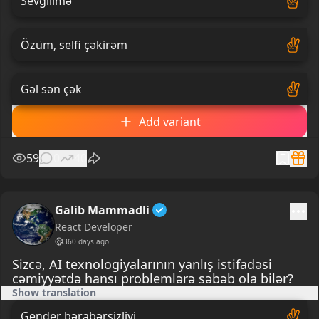
Sevgilimə
Özüm, selfi çəkirəm
Gəl sən çək
Add variant
59
0
40
Galib Mammadli
React Developer
360 days ago
Sizcə, AI texnologiyalarının yanlış istifadəsi
cəmiyyətdə hansı problemlərə səbəb ola bilər?
Show translation
Gender bərabərsizliyi