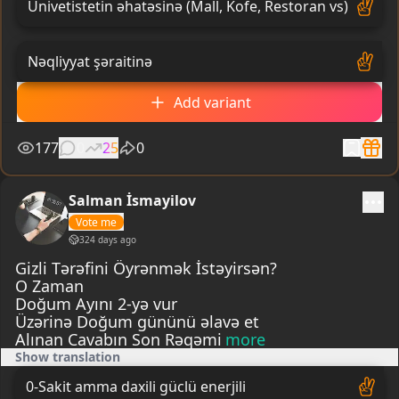
Univetistetin əhatəsinə (Mall, Kofe, Restoran vs)
Nəqliyyat şəraitinə
Add variant
177
0
25
0
Salman İsmayilov
Vote me
324 days ago
Gizli Tərəfini Öyrənmək İstəyirsən?
O Zaman
Doğum Ayını 2-yə vur
Üzərinə Doğum gününü əlavə et
Alınan Cavabın Son Rəqəmi
more
Show translation
0-Sakit amma daxili güclü enerjili