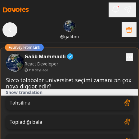
@
galibm
Survey From Link
Galib Mammadli
React Developer
318 days ago
Sizcə tələbələr universitet seçimi zamanı ən çox
nəyə diqqət edir?
Show translation
Təhsilinə
Topladığı bala