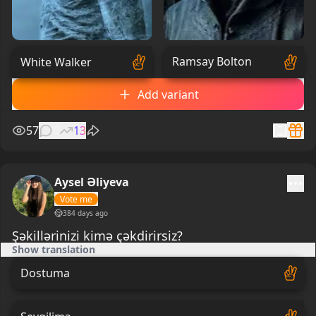
Ramsay Bolton
White Walker
Add variant
57
0
13
Aysel Əliyeva
Vote me
384 days ago
Şəkillərinizi kimə çəkdirirsiz?
Show translation
Dostuma