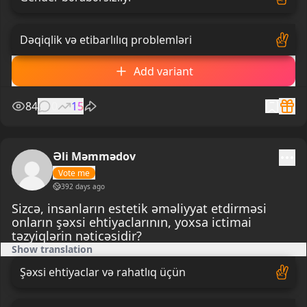
Dəqiqlik və etibarlılıq problemləri
Add variant
84
0
15
Əli Məmmədov
Vote me
392 days ago
Sizcə, insanların estetik əməliyyat etdirməsi
onların şəxsi ehtiyaclarının, yoxsa ictimai
təzyiqlərin nəticəsidir?
Show translation
Şəxsi ehtiyaclar və rahatlıq üçün