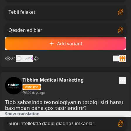
Təbii fəlakət
Qəsdən ediblər
Add variant
21
1
3
Tibbim Medical Marketing
Vote me
399 days ago
Tibb sahəsində texnologiyanın tətbiqi sizi hansı
baxımdan daha çox təsirləndirir?
Show translation
Süni intellektlə dəqiq diaqnoz imkanları