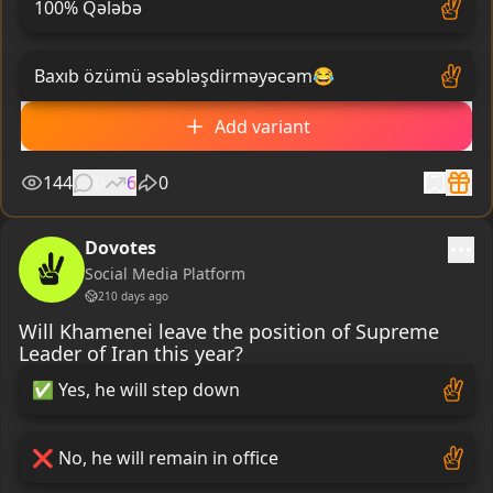
100% Qələbə
Baxıb özümü əsəbləşdirməyəcəm
😂
Add variant
144
0
6
0
Dovotes
Social Media Platform
210 days ago
Will Khamenei leave the position of Supreme
Leader of Iran this year?
✅
Yes, he will step down
❌
No, he will remain in office