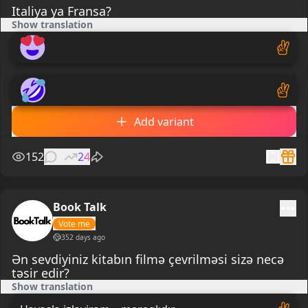
Italiya ya Fransa?
Show translation
Add variant
152
0
24
Book Talk
Vote me
352 days ago
Ən sevdiyiniz kitabın filmə çevrilməsi sizə necə
təsir edir?
Show translation