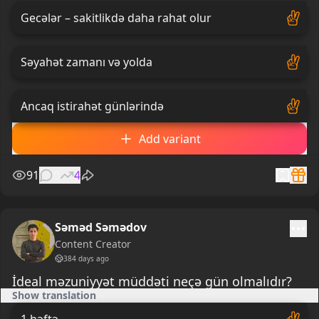
Gecələr – sakitlikdə daha rahat olur
Səyahət zamanı və yolda
Ancaq istirahət günlərində
Add variant
91
0
4
Səməd Səmədov
Content Creator
384 days ago
İdeal məzuniyyət müddəti neçə gün olmalıdır?
Show translation
1 həftə