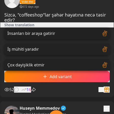
Vote me
372 days ago
Sizcə, "coffeeshop"lar şəhər həyatına necə təsir
edir?
Show translation
İnsanları bir araya gətirir
İş mühiti yaradır
Çox dəyişiklik etmir
Add variant
52
0
16
Huseyn Memmedov