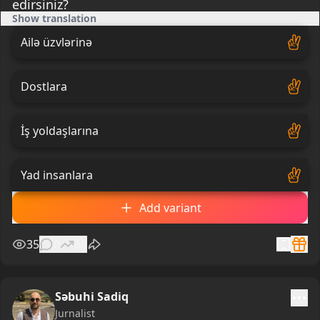
edirsiniz?
Show translation
Ailə üzvlərinə
Dostlara
İş yoldaşlarına
Yad insanlara
Add variant
35
0
68
Səbuhi Sadiq
Jurnalist