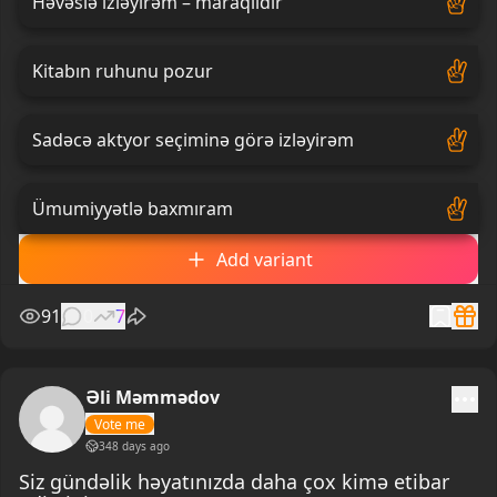
Həvəslə izləyirəm – maraqlıdır
Kitabın ruhunu pozur
Sadəcə aktyor seçiminə görə izləyirəm
Ümumiyyətlə baxmıram
Add variant
91
0
7
Əli Məmmədov
Vote me
348 days ago
Siz gündəlik həyatınızda daha çox kimə etibar