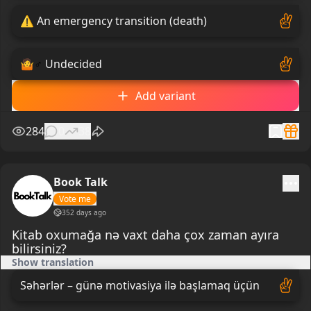
⚠
️ An emergency transition (death)
🤷
♂
️ Undecided
Add variant
284
0
38
Book Talk
Vote me
352 days ago
Kitab oxumağa nə vaxt daha çox zaman ayıra
bilirsiniz?
Show translation
Səhərlər – günə motivasiya ilə başlamaq üçün