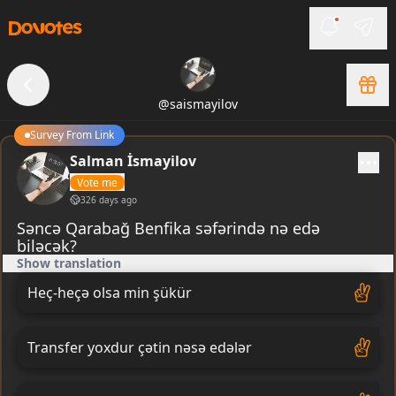
@
saismayilov
Survey From Link
Salman İsmayilov
Vote me
326 days ago
Səncə Qarabağ Benfika səfərində nə edə
biləcək?
Show translation
Heç-heçə olsa min şükür
Transfer yoxdur çətin nəsə edələr