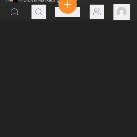
Digital Marketing Manager
396 days ago
Sizcə, Azərbaycanda yenidən devalvasiya ola
bilərmi?
Show translation
Bəli ola bilər
Xeyr ola bilməz
Add variant
26
0
11
Əli Məmmədov
Vote me
351 days ago
Ən çox hansı dolmanı xoşlayırsınız?