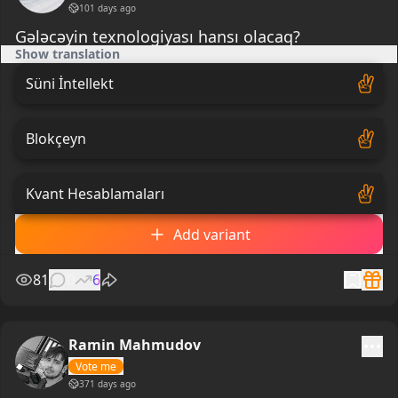
101 days ago
Gələcəyin texnologiyası hansı olacaq?
Show translation
Süni İntellekt
Blokçeyn
Kvant Hesablamaları
Add variant
81
0
6
Ramin Mahmudov
Vote me
371 days ago