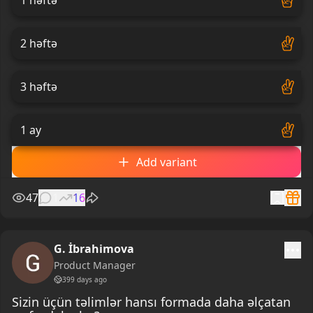
2 həftə
3 həftə
1 ay
Add variant
47
1
16
G. İbrahimova
Product Manager
399 days ago
Sizin üçün təlimlər hansı formada daha əlçatan