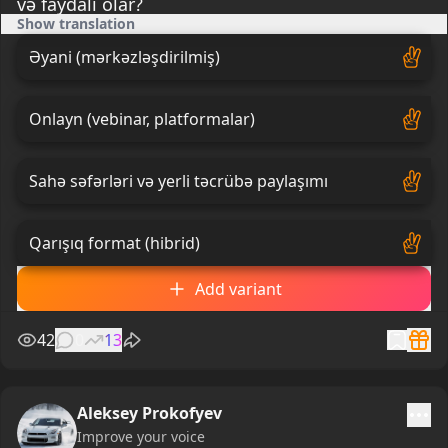
və faydalı olar?
Show translation
Əyani (mərkəzləşdirilmiş)
Onlayn (vebinar, platformalar)
Sahə səfərləri və yerli təcrübə paylaşımı
Qarışıq format (hibrid)
Add variant
42
0
13
Aleksey Prokofyev
Improve your voice