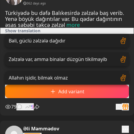
362 days ago
Türkiyədə bu dəfə Balıkesirdə zəlzələ baş verib.
Yenə böyük dağıntılar var. Bu qədər dağıntının
əsas səbəbi təkcə zəlzəl
more
Show translation
Bəli, güclü zəlzələ dağıdır
Zəlzələ var, amma binalar düzgün tikilməyib
Allahın işidir, bilmək olmaz
Add variant
79
0
9
Əli Məmmədov